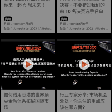
你来一起 创想未来！
决赛，不要错过我们的
前 10 名决赛选手名单
资讯
资讯
日期：
日期：
2023年11月3日
2022年1月12日
标签：
标签：
Jumpstarter 2023
|
Alibaba
|
Aef
|
Startup
Jumpstarter 2022
|
Alibaba
|
Ae
如何借用香港的世界顶
行业专家分享: 市场机会
尖金融体系拓展国际市
处处，你关注的重点应
场
该在哪方面?