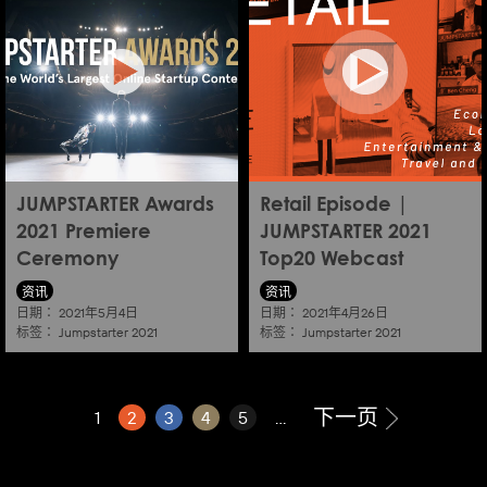
JUMPSTARTER Awards
Retail Episode |
2021 Premiere
JUMPSTARTER 2021
Ceremony
Top20 Webcast
资讯
资讯
日期：
日期：
2021年5月4日
2021年4月26日
标签：
标签：
Jumpstarter 2021
Jumpstarter 2021
下一页
1
2
3
4
5
...