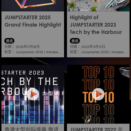
JUMPSTARTER 2025
Highlight of
Grand Finale Highlight
JUMPSTARTER 2023
Tech by the Harbour
资讯
资讯
日期：
日期：
2025年11月18日
2023年11月13日
标签：
标签：
Jumpstarter 2025
|
Alibaba
|
Aef
|
Startup
Jumpstarter 2023
|
Alibaba
|
Ae
香港大型创科盛典 邀请
JUMPSTARTER 2022 总