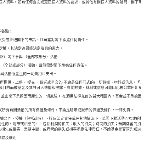
料。如有任何查閱或更正個人資料的要求，或其他有關個人資料的疑問，閣下可發電郵至jump
下各點：
由接受或拒絕閣下的申請，且無需對閣下承擔任何責任。
情決定權，其決定為最終決定及具約束力。
停或終止閣下參與 （全部或部分）活動。
取消 （全部或部分）活動，且無需對閣下承擔任何責任。
或參與活動所產生的一切費用和支出。
活動所提供、上傳、 提交、 傳送或呈交的(不論是任何形式的)一切數據、材料或信息，
動等目的而被基金及其許可人傳播和披露。有關數據、材料或信息可能因此被公眾所知
與活動，並由閣下承擔因而產生的一切風險。 在適用法律允許的最大範圍內，基金並不承
金明確就所有有關活動的所有保證及條件，不論是明示或默示的保證及條件，一律免責。
不會根據合同、侵權（包括疏忽）、違反法定責任或在其他情況下，為閣下就活動而招致
罰性的、附帶或相應的），包括利潤的損失；收入的損失；時間的損失；預期儲蓄的損
的損失或損害；業務中斷；或商譽的損失或損害承擔法律責任，不論基金是否預先知道
款及細則.