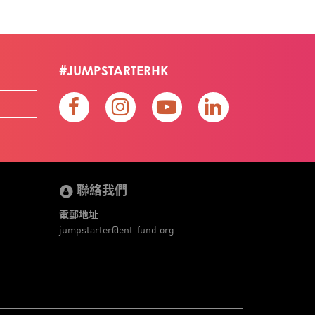
#JUMPSTARTERHK
聯絡我們
電郵地址
jumpstarter@ent-fund.org