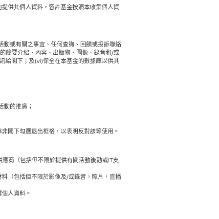
向提供其個人資料，容許基金按照本收集個人資
格、活動或有關之事宜、任何查詢、回饋或投訴聯絡
動的簡要介紹、內容、出版物、圖像、錄音和/或
資訊給閣下；及(vi)保全在本基金的數據庫以供其
活動的推廣；
除非閣下勾選退出框格，以表明反對該等使用。
務供應商（包括但不限於提供有關活動後勤或IT支
料（包括但不限於影像及/或錄音，照片，直播
露個人資料。