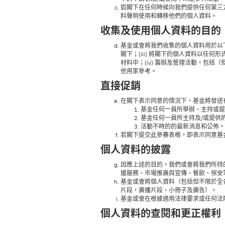
如閣下在任何時候向我們提供任何第三
料聲明使用和轉移他們的個人資料。
收集及使用個人資料的目的
基金或會將我們收集的個人資料用於以下
閣下；(iii) 將閣下的個人資料以
材料中；(iv) 籌辦及管理活動，包括
他用家參考。
直接促銷
在閣下表示同意的情況下，基金將發送
基金任何一員所舉辦、主持或提
基金任何一員所主持及/或提供
活動不時的的最新消息和公佈。
若閣下提交此參賽表格，即表示同意基
個人資料的披露
因應上述的目的，我們或會將我們所持的閣
援服務、市場推廣與宣傳、餐飲、保安
基金或會將個人資料（包括但不限於全
片段，廣播片段、小冊子及廣告）。
基金或會在根據適用法律要求或任何法
個人資料的查閱和更正權利