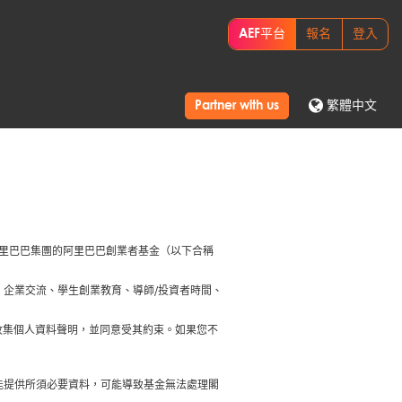
AEF平台
報名
登入
Partner with us
繁體中文
源於阿里巴巴集團的阿里巴巴創業者基金（以下合稱
覽、企業交流、學生創業教育、導師/投資者時間、
收集個人資料聲明，並同意受其約束。如果您不
能提供所須必要資料，可能導致基金無法處理閣