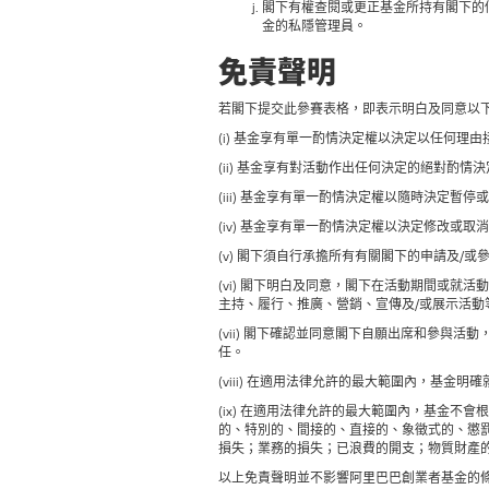
閣下有權查閱或更正基金所持有閣下的個人資
金的私隱管理員。
免責聲明
若閣下提交此參賽表格，即表示明白及同意以
(i) 基金享有單一酌情決定權以決定以任何理
(ii) 基金享有對活動作出任何決定的絕對酌
(iii) 基金享有單一酌情決定權以隨時決定暫
(iv) 基金享有單一酌情決定權以決定修改或
(v) 閣下須自行承擔所有有關閣下的申請及/
(vi) 閣下明白及同意，閣下在活動期間或就
主持、履行、推廣、營銷、宣傳及/或展示活
(vii) 閣下確認並同意閣下自願出席和參
任。
(viii) 在適用法律允許的最大範圍內，基
(ix) 在適用法律允許的最大範圍內，基金
的、特別的、間接的、直接的、象徵式的、懲
損失；業務的損失；已浪費的開支；物質財產
以上免責聲明並不影響阿里巴巴創業者基金的條