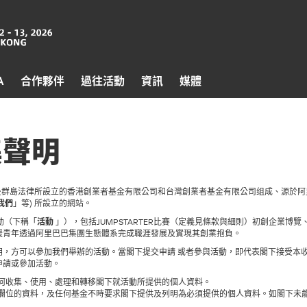
A
合作夥伴
過往活動
資訊
媒體
集聲明
本網站」)是由開曼群島法律所設立的香港創業者基金有限公司和台灣創業者基金有限公司组成、
我們
」等) 所設立的網站。
活動（下稱「
活動
」），包括JUMPSTARTER比賽（定義見條款與細則）初創企業博
援青年透過阿里巴巴集團生態體系完成職涯發展及實現其創業抱負。
明，方可以參加我們舉辦的活動。當閣下提交申請 或者參與活動，即代表閣下接受本
申請或參加活動。
何收集、使用、處理和轉移閣下就活動所提供的個人資料。
示的欄位的資料，及任何基金不時要求閣下提供及列明為必須提供的個人資料。如閣下未