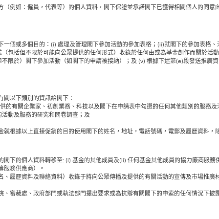
方（例如：僱員，代表等）的個人資料，閣下保證並承諾閣下已獲得相關個人的同意
一個或多個目的：(i) 處理及管理閣下參加活動的參加表格；(ii)就閣下的參加表
任何形式（包括但不限於可能向公眾提供的任何形式）收錄於任何由或為基金創作而關於活
（但不限於）閣下參加活動（如閣下的申請被接納）；及 (v) 根據下述第(e)段發送推廣
有關以下類別的資訊給閣下：
供的有關企業家、初創業務、科技以及閣下在申請表中勾選的任何其他類別的服務及
的活動及服務的研究和問卷調查；及
金就根據以上直接促銷的目的使用閣下的姓名，地址，電話號碼，電郵及履歷資料，
下的個人資料轉移至: (i) 基金的其他成員及(ii) 任何基金其他成員的協力廠商服
等服務供應商）。
名、履歷資料及聯絡資料）收錄于將向公眾傳播及提供的有關活動的宣傳及市場推廣材
院、審裁處、政府部門或執法部門提出要求或為抗辯有關閣下的申索的任何情況下披