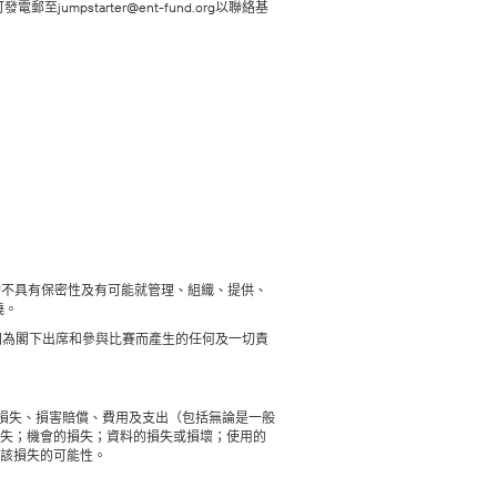
starter@ent-fund.org以聯絡基
 均不具有保密性及有可能就管理、組織、提供、
曉。
擔因為閣下出席和參與比賽而產生的任何及一切責
的損失、損害賠償、費用及支出（包括無論是一般
失；機會的損失；資料的損失或損壞；使用的
該損失的可能性。