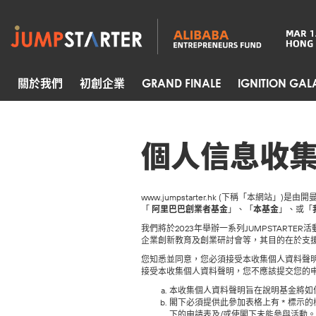
關於我們
初創企業
GRAND FINALE
IGNITION GAL
個人信息收
www.jumpstarter.hk (下稱「
「
阿里巴巴創業者基金
」、「
本基金
」、或「
我們將於2023年舉辦一系列JUMPSTARTER
企業創新教育及創業研討會等，其目的在於支
您知悉並同意，您必須接受本收集個人資料聲
接受本收集個人資料聲明，您不應該提交您的
本收集個人資料聲明旨在說明基金將如
閣下必須提供此參加表格上有 * 標
下的申請表及/或使閣下未能參與活動。