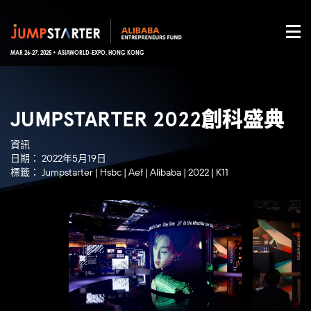
MAR 26-27, 2025 • ASIAWORLD-EXPO, HONG KONG
JUMPSTARTER 2022創科盛典
資訊
日期：
2022年5月19日
標籤：
Jumpstarter
|
Hsbc
|
Aef
|
Alibaba
|
2022
|
K11