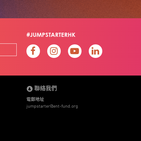
#JUMPSTARTERHK
聯絡我們
電郵地址
jumpstarter@ent-fund.org