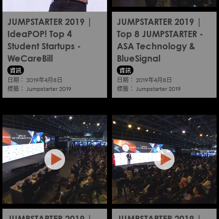
JUMPSTARTER 2019 |
JUMPSTARTER 2019 |
IdeaPOP! Top 4
Top 8 JUMPSTARTER -
Student Startups -
ASA Technology &
WeCareBill
BlueSignal
資訊
資訊
日期：
日期：
2019年4月8日
2019年4月8日
標籤：
標籤：
Jumpstarter 2019
Jumpstarter 2019