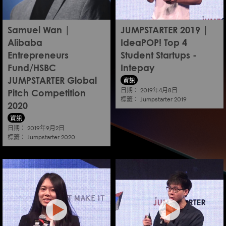
Samuel Wan |
JUMPSTARTER 2019 |
Alibaba
IdeaPOP! Top 4
Entrepreneurs
Student Startups -
Fund/HSBC
Intepay
資訊
JUMPSTARTER Global
日期：
2019年4月8日
Pitch Competition
標籤：
Jumpstarter 2019
2020
資訊
日期：
2019年9月2日
標籤：
Jumpstarter 2020