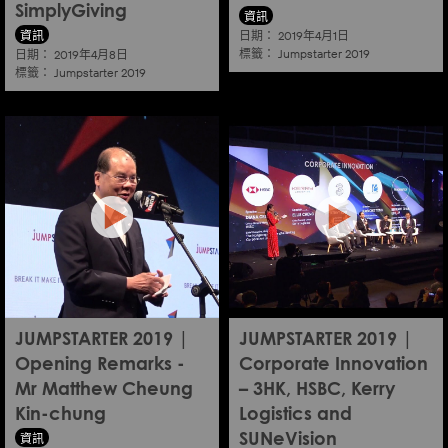
SimplyGiving
資訊
資訊
日期：
2019年4月1日
標籤：
日期：
Jumpstarter 2019
2019年4月8日
標籤：
Jumpstarter 2019
JUMPSTARTER 2019 |
JUMPSTARTER 2019 |
Opening Remarks -
Corporate Innovation
Mr Matthew Cheung
– 3HK, HSBC, Kerry
Kin-chung
Logistics and
資訊
SUNeVision