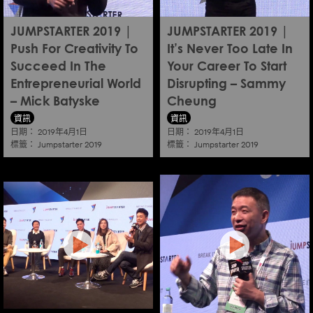
JUMPSTARTER 2019 |
JUMPSTARTER 2019 |
Push For Creativity To
It’s Never Too Late In
Succeed In The
Your Career To Start
Entrepreneurial World
Disrupting – Sammy
– Mick Batyske
Cheung
資訊
資訊
日期：
日期：
2019年4月1日
2019年4月1日
標籤：
標籤：
Jumpstarter 2019
Jumpstarter 2019