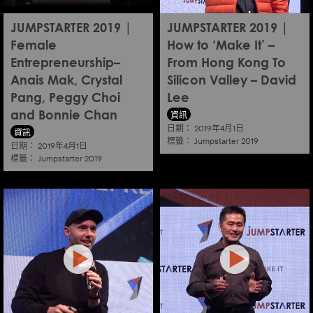
JUMPSTARTER 2019 |
JUMPSTARTER 2019 |
Female
How to ‘Make It’ –
Entrepreneurship–
From Hong Kong To
Anais Mak, Crystal
Silicon Valley – David
Pang, Peggy Choi
Lee
資訊
and Bonnie Chan
日期：
2019年4月1日
資訊
標籤：
Jumpstarter 2019
日期：
2019年4月1日
標籤：
Jumpstarter 2019