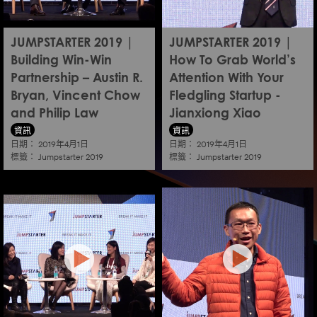
JUMPSTARTER 2019 |
JUMPSTARTER 2019 |
Building Win-Win
How To Grab World’s
Partnership – Austin R.
Attention With Your
Bryan, Vincent Chow
Fledgling Startup -
and Philip Law
Jianxiong Xiao
資訊
資訊
日期：
日期：
2019年4月1日
2019年4月1日
標籤：
標籤：
Jumpstarter 2019
Jumpstarter 2019