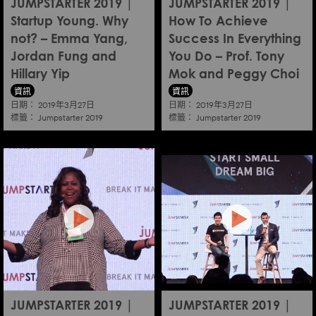
JUMPSTARTER 2019 |
JUMPSTARTER 2019 |
Startup Young. Why
How To Achieve
not? – Emma Yang,
Success In Everything
Jordan Fung and
You Do – Prof. Tony
Hillary Yip
Mok and Peggy Choi
資訊
資訊
日期：
日期：
2019年3月27日
2019年3月27日
標籤：
標籤：
Jumpstarter 2019
Jumpstarter 2019
JUMPSTARTER 2019 |
JUMPSTARTER 2019 |