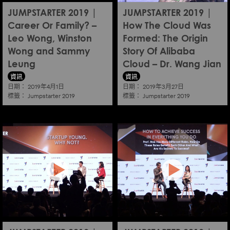
JUMPSTARTER 2019 |
JUMPSTARTER 2019 |
Career Or Family? –
How The Cloud Was
Leo Wong, Winston
Formed: The Origin
Wong and Sammy
Story Of Alibaba
Leung
Cloud – Dr. Wang Jian
資訊
資訊
日期：
日期：
2019年4月1日
2019年3月27日
標籤：
標籤：
Jumpstarter 2019
Jumpstarter 2019